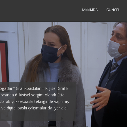
HAKKIMDA
GÜNCEL
ak İlişkisi
rnational Artists’ Colony
ıları Sergisi
national Exhibition
stan’ın Csongrad kasabasında
ğadan” Grafikbaskılar – Kişisel Grafik
yörgy’i anma etkinlikleri kapsamında
ngrad – Macaristan Macaristan’ın
Lefkoşa – KKTC Türkiye Baskı Resim
rkiv – UKRAYNA 10. All Ukranian & 1.
rasında 6. kişisel sergim olarak Etik
 konuşmak üzere Doç. Fuat Akdenizli ve
arası Sanatçı Kolonisi’nde farklı
ri arasında Yakın Doğu Üniversitesi Tıp
hleri arasında Kharkiv Sanatevi
ı olarak yüksekbaskı tekniğinde yapılmış
ratörlüğünü László Kecskés,
ye çalışmalarının ardından resim, grafik
n Doğu Üniversitesi Güzel Sanatlar ve
mli grafik tasaımcı ve sanatçıları ile
e dijital baskı çalışmalar da yer aldı.
a Türkiye’de sanat eğitiminde izlenen
ler Csongrad Şehir Galerisi’nde
kan Yardımcısı Doç. Erdoğan Ergün
amaçlıyordu. Türkiye’den Doç. Fuat
lar ve ülkeleri şöyle: Fuat […]
ekleşen 10 […]
r. Ümay Yörügen ve Öğr. Gör. […]