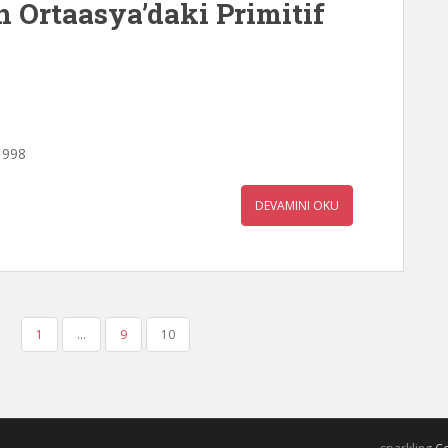
n Ortaasya’daki Primitif
 1998
DEVAMINI OKU
1
…
9
10